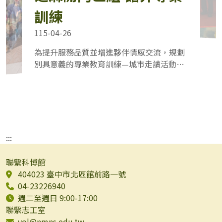
訓練
115-04-26
為提升服務品質並增進夥伴情感交流，規劃
別具意義的專業教育訓練—城市走讀活動，
09:00臺中文學館及老城區介紹 ，10:30逛第
五市場星級攤商，10:50走讀動漫巷、柳
川、 柳川古道，11:50第二市場暖胃時間….
在輕鬆愉快的氛圍中增進彼此情誼並療癒自
己，成為 知識學習與情感凝聚的珍貴回憶。
:::
聯繫科博館
404023 臺中市北區館前路一號
04-23226940
週二至週日 9:00-17:00
聯繫志工室
vol@nmns.edu.tw